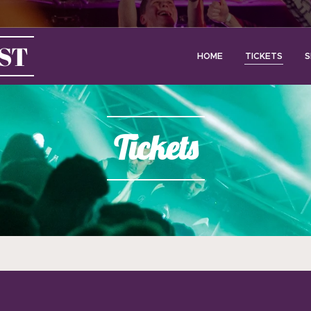
ST
HOME
TICKETS
S
Tickets